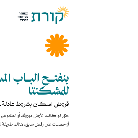
بنفتــح البــاب ال
للمشكنتا
قروض اسكان بشروط عادلة.
حتى لو كانت الأرض موروثة، أو الطابو 
أو حصلت على رفض سابق، هناك طريقة لل