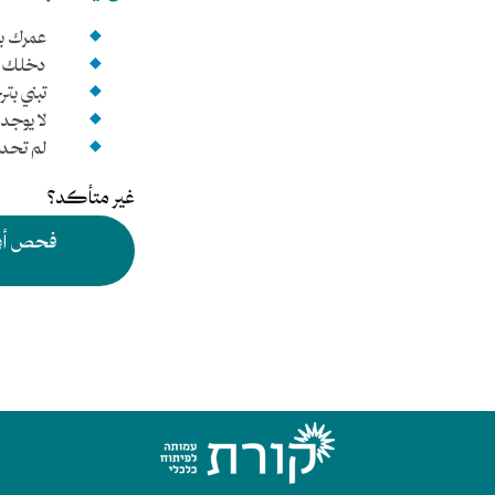
عمرك بين 25 – 
دخلك العائلي 
تبني بتر
لا يوجد
لم تحدث
غير متأكد؟
فحص أول