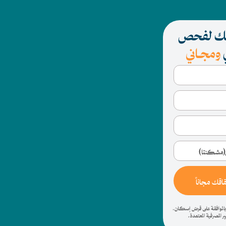
قك مجاناً