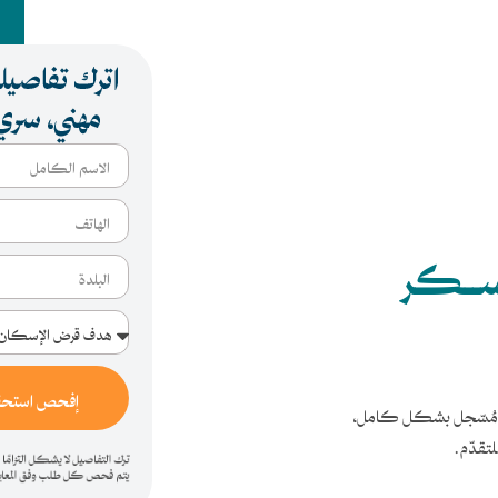
مســكر
إفحص استحقا
غير مُسّجل بشكل كامل،
تقدّم.